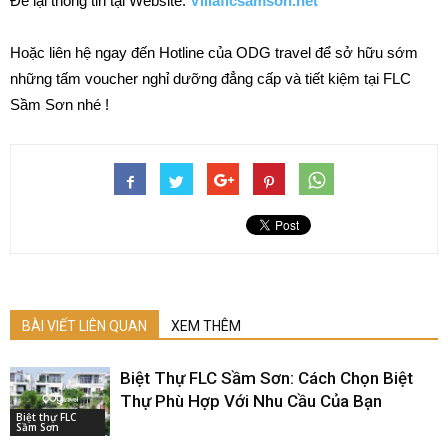
Để lại thông tin tại Website:
Villaflcsamson.net
Hoặc liên hệ ngay đến Hotline của ODG travel để sở hữu sớm
những tấm voucher nghỉ dưỡng đẳng cấp và tiết kiệm tại FLC
Sầm Sơn nhé !
BÀI VIẾT LIÊN QUAN
XEM THÊM
Biệt Thự FLC Sầm Sơn: Cách Chọn Biệt
Thự Phù Hợp Với Nhu Cầu Của Bạn
Biệt thự FLC
Sầm Sơn