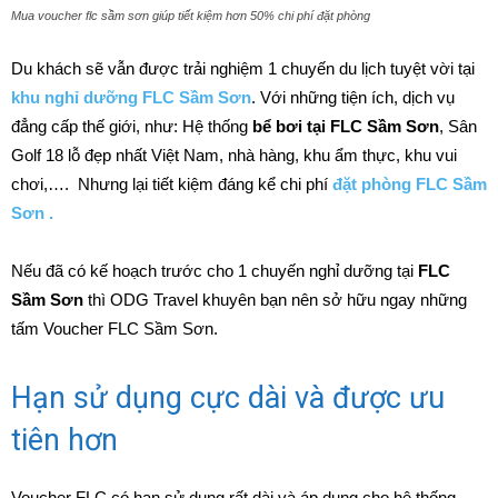
Mua voucher flc sầm sơn giúp tiết kiệm hơn 50% chi phí đặt phòng
Du khách sẽ vẫn được trải nghiệm 1 chuyến du lịch tuyệt vời tại
khu nghỉ dưỡng FLC Sầm Sơn
. Với những tiện ích, dịch vụ
đẳng cấp thế giới, như: Hệ thống
bể bơi tại FLC Sầm Sơn
, Sân
Golf 18 lỗ đẹp nhất Việt Nam, nhà hàng, khu ẩm thực, khu vui
chơi,…. Nhưng lại tiết kiệm đáng kể chi phí
đặt phòng FLC Sầm
Sơn .
Nếu đã có kế hoạch trước cho 1 chuyến nghỉ dưỡng tại
FLC
Sầm Sơn
thì ODG Travel khuyên bạn nên sở hữu ngay những
tấm Voucher FLC Sầm Sơn.
Hạn sử dụng cực dài và được ưu
tiên hơn
Voucher FLC có hạn sử dụng rất dài và áp dụng cho hệ thống