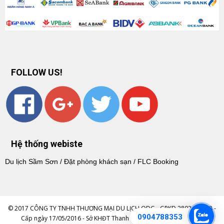
FOLLOW US!
Hệ thống webiste
Du lịch Sầm Sơn
/
Đặt phòng khách sạn
/
FLC Booking
© 2017 CÔNG TY TNHH THƯƠNG MẠI DU LỊCH ODG - GPKD 2802404258 -
0904788353
Cấp ngày 17/05/2016 - Sở KHĐT Thanh Hóa - GPKD DV LHNĐ: 38-