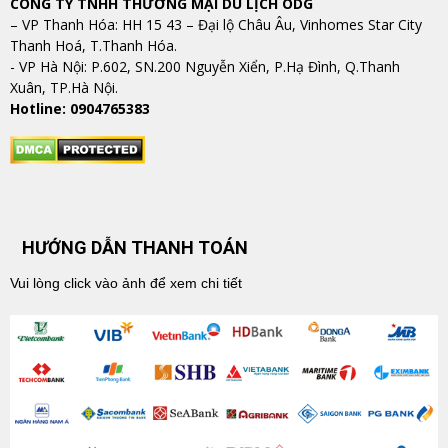
CÔNG TY TNHH THƯƠNG MẠI DU LỊCH ODG
– VP Thanh Hóa: HH 15 43 – Đại lộ Châu Âu, Vinhomes Star City
Thanh Hoá, T.Thanh Hóa.
​​​​​​​- VP Hà Nội: P.602, SN.200 Nguyễn Xiển, P.Hạ Đình, Q.Thanh
Xuân, TP.Hà Nội.
Hotline: 0904765383
HƯỚNG DẪN THANH TOÁN
Vui lòng click vào ảnh để xem chi tiết