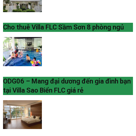
Cho thuê Villa FLC Sầm Sơn 8 phòng ngủ
ODG06 – Mang đại dương đến gia đình bạn
tại Villa Sao Biển FLC giá rẻ