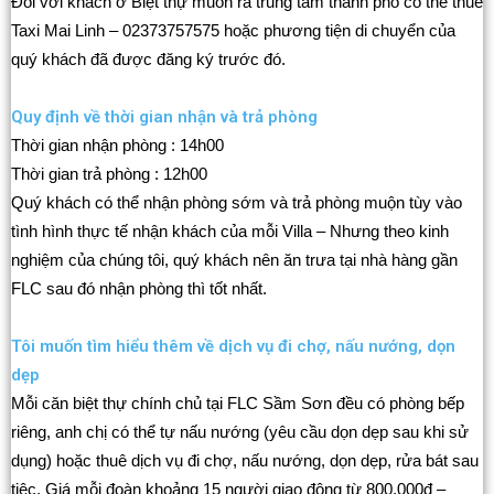
Đối với khách ở Biệt thự muốn ra trung tâm thành phố có thể thuê
Taxi Mai Linh – 02373757575 hoặc phương tiện di chuyển của
quý khách đã được đăng ký trước đó.
Quy định về thời gian nhận và trả phòng
Thời gian nhận phòng : 14h00
Thời gian trả phòng : 12h00
Quý khách có thể nhận phòng sớm và trả phòng muộn tùy vào
tình hình thực tế nhận khách của mỗi Villa – Nhưng theo kinh
nghiệm của chúng tôi, quý khách nên ăn trưa tại nhà hàng gần
FLC sau đó nhận phòng thì tốt nhất.
Tôi muốn tìm hiểu thêm về dịch vụ đi chợ, nấu nướng, dọn
dẹp
Mỗi căn biệt thự chính chủ tại FLC Sầm Sơn đều có phòng bếp
riêng, anh chị có thể tự nấu nướng (yêu cầu dọn dẹp sau khi sử
dụng) hoặc thuê dịch vụ đi chợ, nấu nướng, dọn dẹp, rửa bát sau
tiệc. Giá mỗi đoàn khoảng 15 người giao động từ 800.000đ –