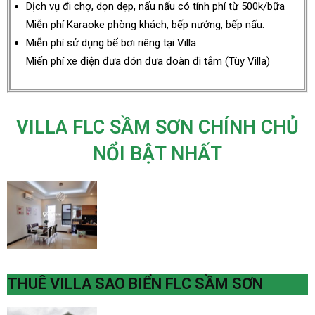
Dịch vụ đi chợ, dọn dẹp, nấu nấu có tính phí từ 500k/bữa
Miễn phí Karaoke phòng khách, bếp nướng, bếp nấu.
Miễn phí sử dụng bể bơi riêng tại Villa
Miến phí xe điện đưa đón đưa đoàn đi tắm (Tùy Villa)
VILLA FLC SẦM SƠN CHÍNH CHỦ
NỔI BẬT NHẤT
THUÊ VILLA SAO BIỂN FLC SẦM SƠN