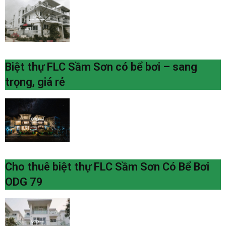
Biệt thự FLC Sầm Sơn có bể bơi – sang
trọng, giá rẻ
Cho thuê biệt thự FLC Sầm Sơn Có Bể Bơi
ODG 79