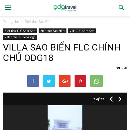
Trang chủ
Biệt thự Sao Biển
Biệt thự FLC Sầm Sơn
Biệt thự Sao Biển
Villa FLC Sầm Sơn
Villa trên 8 Phòng ngủ
VILLA SAO BIỂN FLC CHÍNH
CHỦ ODG18
770
1
of 11