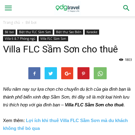
Trang chủ
Bể bơi
Bể bơi
Biệt thự FLC Sầm Sơn
Biệt thự Sao Biển
Karaoke
Villa 6 & 7 Phòng ngủ
Villa FLC Sầm Sơn
Villa FLC Sầm Sơn cho thuê
1803
Nếu năm nay sự lựa chọn cho chuyến du lịch của gia đình bạn là
thành phố biển xinh đẹp Sầm Sơn, thì đây sẽ là một loại hình lưu
trú thích hợp với gia đình bạn –
Villa FLC Sầm Sơn cho thuê
.
Xem thêm:
Lợi ích khi thuê Villa FLC Sầm Sơn mà du khách
không thể bỏ qua