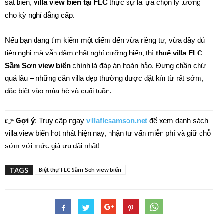
sát biển,
villa view biển tại FLC
thực sự là lựa chọn lý tưởng
cho kỳ nghỉ đẳng cấp.
Nếu bạn đang tìm kiếm một điểm đến vừa riêng tư, vừa đầy đủ
tiện nghi mà vẫn đậm chất nghỉ dưỡng biển, thì
thuê villa FLC
Sầm Sơn view biển
chính là đáp án hoàn hảo. Đừng chần chừ
quá lâu – những căn villa đẹp thường được đặt kín từ rất sớm,
đặc biệt vào mùa hè và cuối tuần.
👉
Gợi ý:
Truy cập ngay
villaflcsamson.net
để xem danh sách
villa view biển hot nhất hiện nay, nhận tư vấn miễn phí và giữ chỗ
sớm với mức giá ưu đãi nhất!
TAGS
Biệt thự FLC Sầm Sơn view biển