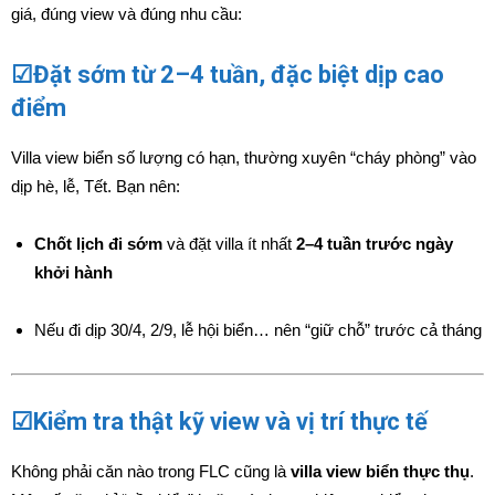
giá, đúng view và đúng nhu cầu:
☑Đặt sớm từ 2–4 tuần, đặc biệt dịp cao
điểm
Villa view biển số lượng có hạn, thường xuyên “cháy phòng” vào
dịp hè, lễ, Tết. Bạn nên:
Chốt lịch đi sớm
và đặt villa ít nhất
2–4 tuần trước ngày
khởi hành
Nếu đi dịp 30/4, 2/9, lễ hội biển… nên “giữ chỗ” trước cả tháng
☑Kiểm tra thật kỹ view và vị trí thực tế
Không phải căn nào trong FLC cũng là
villa view biển thực thụ
.