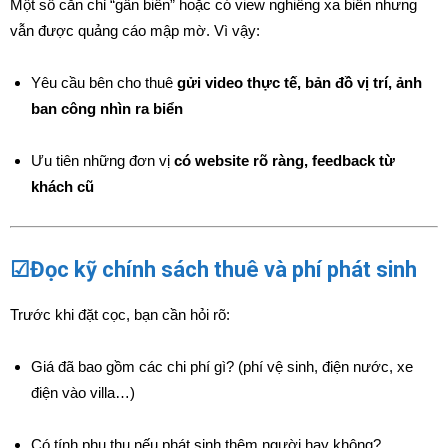
Một số căn chỉ “gần biển” hoặc có view nghiêng xa biển nhưng
vẫn được quảng cáo mập mờ. Vì vậy:
Yêu cầu bên cho thuê
gửi video thực tế, bản đồ vị trí, ảnh
ban công nhìn ra biển
Ưu tiên những đơn vị
có website rõ ràng, feedback từ
khách cũ
☑Đọc kỹ chính sách thuê và phí phát sinh
Trước khi đặt cọc, bạn cần hỏi rõ:
Giá đã bao gồm các chi phí gì? (phí vệ sinh, điện nước, xe
điện vào villa…)
Có tính phụ thu nếu phát sinh thêm người hay không?