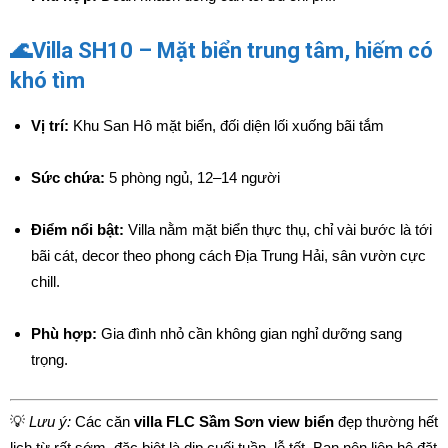
🌊Villa SH10 – Mặt biển trung tâm, hiếm có
khó tìm
Vị trí:
Khu San Hô mặt biển, đối diện lối xuống bãi tắm
Sức chứa:
5 phòng ngủ, 12–14 người
Điểm nổi bật:
Villa nằm mặt biển thực thụ, chỉ vài bước là tới
bãi cát, decor theo phong cách Địa Trung Hải, sân vườn cực
chill.
Phù hợp:
Gia đình nhỏ cần không gian nghỉ dưỡng sang
trọng.
💡
Lưu ý:
Các căn
villa FLC Sầm Sơn view biển
đẹp thường hết
lịch từ rất sớm, đặc biệt là dịp cuối tuần, lễ tết. Bạn nên liên hệ đặt