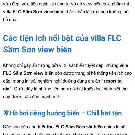
vừa đẹp, vừa tiện nghi, lại riêng tư và có view biển cực phẩm thì
villa FLC Sầm Sơn view biển
chắc chắn là lựa chọn không thể
bỏ qua.
Các tiện ích nổi bật của villa FLC
Sầm Sơn view biển
Không chỉ gây ấn tượng bởi vị trí sát biển tuyệt đẹp, những
villa
FLC Sầm Sơn view biển
còn được trang bị hệ thống tiện ích cao
cấp, mang lại trải nghiệm nghỉ dưỡng đúng chuẩn
“resort tại
gia”
. Dưới đây là những tiện nghi nổi bật khiến loại hình biệt thự
này được săn đón mạnh mẽ:
🌟Hồ bơi riêng hướng biển – Chill bất tận
Đặc sản của các
biệt thự FLC Sầm Sơn sát biển
chính là hồ
bơi riêng trong khuôn viên biệt thự. Một số căn còn có view biển