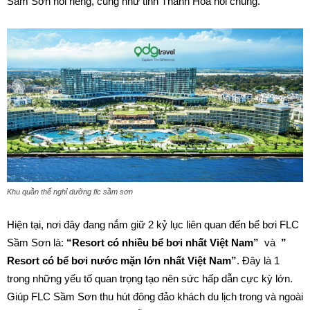
Sầm Sơn nói riêng, cũng như tỉnh Thanh Hóa nói chung.
Khu quần thể nghỉ dưỡng flc sầm sơn
Hiện tại, nơi đây đang nắm giữ 2 kỷ lục liên quan đến bể bơi FLC
Sầm Sơn là:
“Resort có nhiều bể bơi nhất Việt Nam”
và
”
Resort có bể bơi nước mặn lớn nhất Việt Nam”
. Đây là 1
trong những yếu tố quan trọng tạo nên sức hấp dẫn cực kỳ lớn.
Giúp FLC Sầm Sơn thu hút đông đảo khách du lịch trong và ngoài