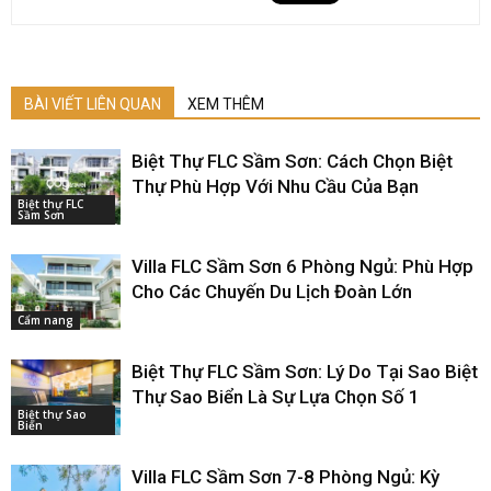
BÀI VIẾT LIÊN QUAN
XEM THÊM
Biệt Thự FLC Sầm Sơn: Cách Chọn Biệt
Thự Phù Hợp Với Nhu Cầu Của Bạn
Biệt thự FLC
Sầm Sơn
Villa FLC Sầm Sơn 6 Phòng Ngủ: Phù Hợp
Cho Các Chuyến Du Lịch Đoàn Lớn
Cẩm nang
Biệt Thự FLC Sầm Sơn: Lý Do Tại Sao Biệt
Thự Sao Biển Là Sự Lựa Chọn Số 1
Biệt thự Sao
Biển
Villa FLC Sầm Sơn 7-8 Phòng Ngủ: Kỳ