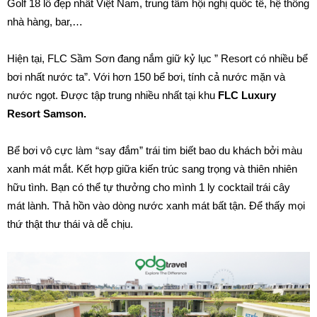
Golf 18 lỗ đẹp nhất Việt Nam, trung tâm hội nghị quốc tế, hệ thống
nhà hàng, bar,…
Hiện tại, FLC Sầm Sơn đang nắm giữ kỷ lục ” Resort có nhiều bể
bơi nhất nước ta”. Với hơn 150 bể bơi, tính cả nước mặn và
nước ngọt. Được tập trung nhiều nhất tại khu
FLC Luxury
Resort Samson.
Bể bơi vô cực làm “say đắm” trái tim biết bao du khách bởi màu
xanh mát mắt. Kết hợp giữa kiến trúc sang trọng và thiên nhiên
hữu tình. Bạn có thể tự thưởng cho mình 1 ly cocktail trái cây
mát lành. Thả hồn vào dòng nước xanh mát bất tận. Để thấy mọi
thứ thật thư thái và dễ chịu.