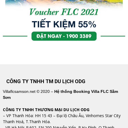
CÔNG TY TNHH TM DU LỊCH ODG
Villaflcsamson.net © 2020 –
Hệ thống Booking Villa FLC Sầm
Sơn
CÔNG TY TNHH THƯƠNG MẠI DU LỊCH ODG
– VP Thanh Hóa: HH 15 43 – Đại lộ Châu Âu, Vinhomes Star City
Thanh Hoá, T.Thanh Hóa.
​​​​​​​- VP Hà Nội: P.602, SN.200 Nguyễn Xiển, P.Hạ Đình, Q.Thanh