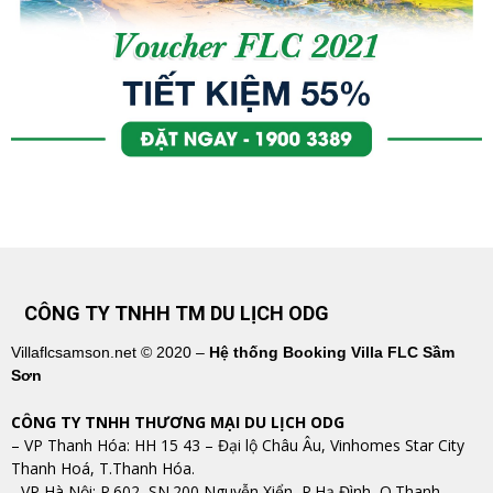
CÔNG TY TNHH TM DU LỊCH ODG
Villaflcsamson.net © 2020 –
Hệ thống Booking Villa FLC Sầm
Sơn
CÔNG TY TNHH THƯƠNG MẠI DU LỊCH ODG
– VP Thanh Hóa: HH 15 43 – Đại lộ Châu Âu, Vinhomes Star City
Thanh Hoá, T.Thanh Hóa.
​​​​​​​- VP Hà Nội: P.602, SN.200 Nguyễn Xiển, P.Hạ Đình, Q.Thanh