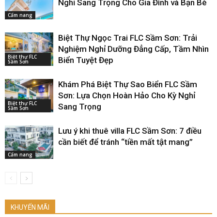
Nghỉ Sang Trọng Cho Gia Đình và Bạn Bè
Cẩm nang
Biệt Thự Ngọc Trai FLC Sầm Sơn: Trải
Nghiệm Nghỉ Dưỡng Đẳng Cấp, Tầm Nhìn
Biệt thự FLC
Biển Tuyệt Đẹp
Sầm Sơn
Khám Phá Biệt Thự Sao Biển FLC Sầm
Sơn: Lựa Chọn Hoàn Hảo Cho Kỳ Nghỉ
Biệt thự FLC
Sang Trọng
Sầm Sơn
Lưu ý khi thuê villa FLC Sầm Sơn: 7 điều
cần biết để tránh “tiền mất tật mang”
Cẩm nang
KHUYẾN MÃI