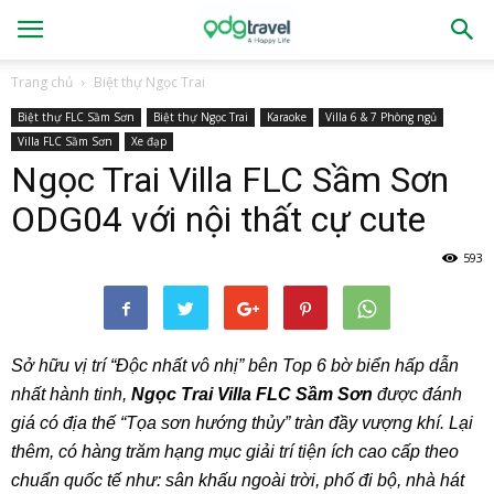
Trang chủ
Biệt thự Ngọc Trai
Biệt thự FLC Sầm Sơn
Biệt thự Ngọc Trai
Karaoke
Villa 6 & 7 Phòng ngủ
Villa FLC Sầm Sơn
Xe đạp
Ngọc Trai Villa FLC Sầm Sơn
ODG04 với nội thất cự cute
593
Sở hữu vị trí “Độc nhất vô nhị” bên Top 6 bờ biển hấp dẫn
nhất hành tinh,
Ngọc Trai Villa FLC Sầm Sơn
được đánh
giá có địa thế “Tọa sơn hướng thủy” tràn đầy vượng khí. Lại
thêm, có hàng trăm hạng mục giải trí tiện ích cao cấp theo
chuẩn quốc tế như: sân khấu ngoài trời, phố đi bộ, nhà hát